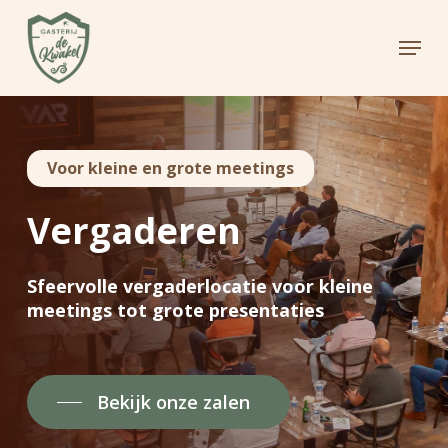
Skip
to
Menu
main
Close
content
Menu
Voor kleine en grote meetings
Vergaderen
Sfeervolle vergaderlocatie voor kleine
meetings tot grote presentaties
Bekijk onze zalen