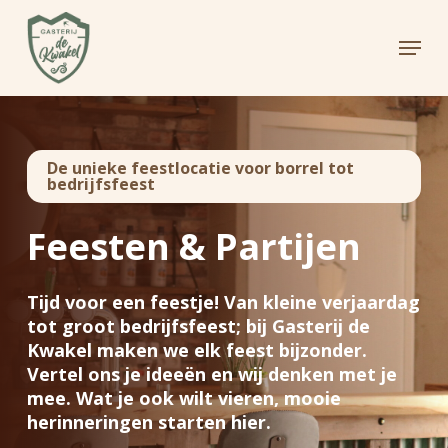
Skip
to
Menu
main
Close
content
Menu
De unieke feestlocatie voor borrel tot
bedrijfsfeest
Feesten & Partijen
Tijd voor een feestje! Van kleine verjaardag
tot groot bedrijfsfeest; bij Gasterij de
Kwakel maken we elk feest bijzonder.
Vertel ons je ideeën en wij denken met je
mee. Wat je ook wilt vieren, mooie
herinneringen starten hier.