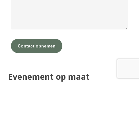
Evenement op maat
Privé of zakelijk, over de invulling en aankleding van
je evenement denken we graag met je mee. Alles is
bespreekbaar! Ons team heeft ruime ervaring met
bruiloften
,
uitvaartceremonies
,
bedrijfsfeesten
en
productpresentaties
. Samen zorgen we voor een
onvergetelijk event!