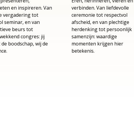
 presenteren,
Eren, herinneren, vieren en
ten en inspireren. Van
verbinden. Van liefdevolle
e vergadering tot
ceremonie tot respectvol
ol seminar, en van
afscheid, en van plechtige
tieve beurs tot
herdenking tot persoonlijk
wekkend congres: jij
samenzijn: waardige
 de boodschap, wij de
momenten krijgen hier
ce.
betekenis.