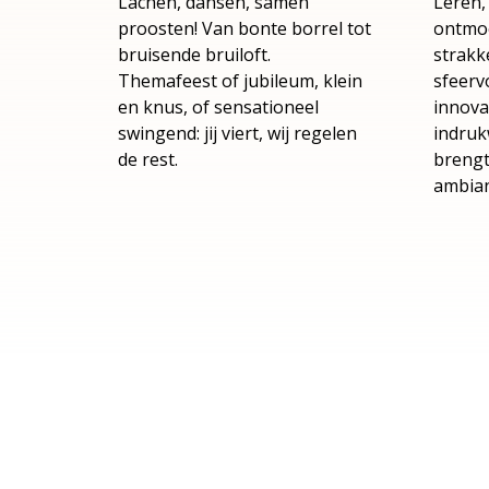
Lachen, dansen, samen
Leren,
proosten! Van bonte borrel tot
ontmoe
bruisende bruiloft.
strakk
Themafeest of jubileum, klein
sfeerv
en knus, of sensationeel
innova
swingend: jij viert, wij regelen
indruk
de rest.
brengt
ambian