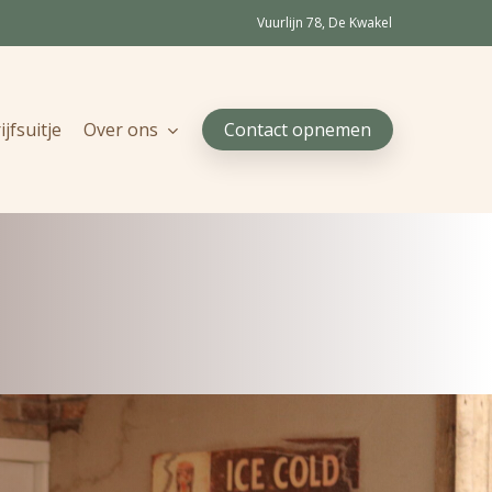
Vuurlijn 78, De Kwakel
jfsuitje
Over ons
Contact opnemen